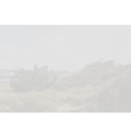
Date de départ
ous un code promo ?
Valider
ose pas de code promo
AOÛT
2026
JE
VE
SA
DI