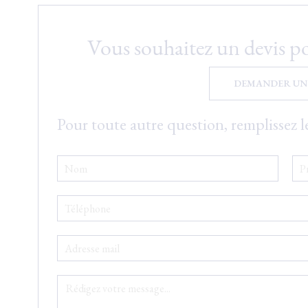
Paiement sécurisé
Vous souhaitez un devis p
+33 (0)5 46 75 77 77
contact@le-grand-large
2 AVENUE DE L'OCÉAN, 17550 DOLUS D'OLÉRON, FRAN
DEMANDER UN 
Pour toute autre question, remplissez l