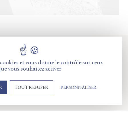
contact@le-grand-large.fr
s cookies et vous donne le contrôle sur ceux
ue vous souhaitez activer
R
TOUT REFUSER
PERSONNALISER
ns générales de
Website by
Altelis
vente