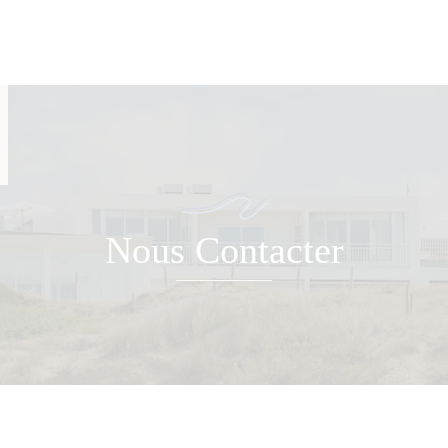
Date d'arrivée
Avez v
Nous Contacter
Je ne disp
Cliquer dans le calendrier :
LU
MA
ME