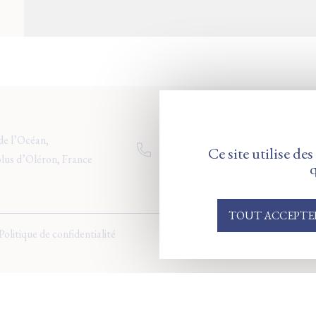
de l’Océan,
+33 (0)5 46 75 77 77
Ce site utilise de
lus d’Oléron, France
q
TOUT ACCEPTE
Politique de confidentialité
Le groupe
Conditio