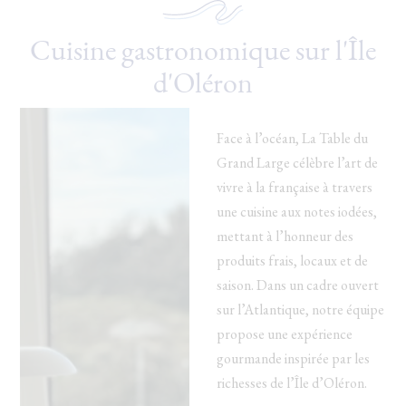
LU
MA
ME
JE
VE
SA
DI
Cuisine gastronomique sur l'Île
d'Oléron
27
28
29
30
31
1
2
7
9
6
3
4
5
8
485 €
435 €
Face à l’océan, La Table du
Grand Large célèbre l’art de
10
11
12
13
14
15
16
vivre à la française à travers
630 €
435 €
435 €
419 €
419 €
419 €
435 €
une cuisine aux notes iodées,
17
18
19
20
21
22
23
mettant à l’honneur des
435 €
435 €
435 €
414 €
435 €
414 €
423 €
produits frais, locaux et de
24
25
26
27
28
29
30
saison. Dans un cadre ouvert
338 €
338 €
338 €
338 €
338 €
389 €
338 €
sur l’Atlantique, notre équipe
propose une expérience
31
1
2
3
4
5
6
338 €
gourmande inspirée par les
richesses de l’Île d’Oléron.
Indisponible
Prix le plus bas
Durée minimum de séjour