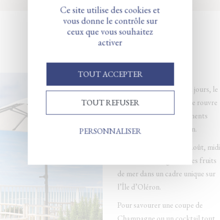
Ce site utilise des cookies et
vous donne le contrôle sur
ceux que vous souhaitez
activer
Le rooftop du Grand Large
TOUT ACCEPTER
Avec le retour des beaux jours, le
TOUT REFUSER
Rooftop du Grand Large rouvre
ses portes pour des moments
gourmands face à l’océan.
PERSONNALISER
Nouveau ! En Juillet et Août, midi
et soir, venez déguster des fruits
de mer dans un cadre unique sur
l’Île d’Oléron.
Pour savourer une coupe de
Champagne ou un cocktail tout