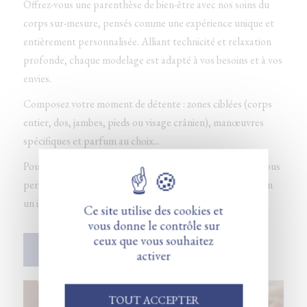
Offrez-vous une parenthèse de bien-être avec nos soins du
corps sur-mesure, pensés comme une expérience unique et
entièrement personnalisée. Alliant technicité et relaxation
profonde, chaque modelage est adapté à vos besoins et à vos
envies.
Composez votre moment de détente : zones ciblées (corps
entier, dos, jambes, pieds ou visage crânien), manœuvres
spécifiques et parfum au choix...
Pour une pause express, notre modelage de 30 minutes vous
permet de relâcher les tensions et de retrouver sérénité en
un instant.
Ce site utilise des cookies et
vous donne le contrôle sur
ceux que vous souhaitez
VOIR LA CARTE DES SOINS
activer
TOUT ACCEPTER